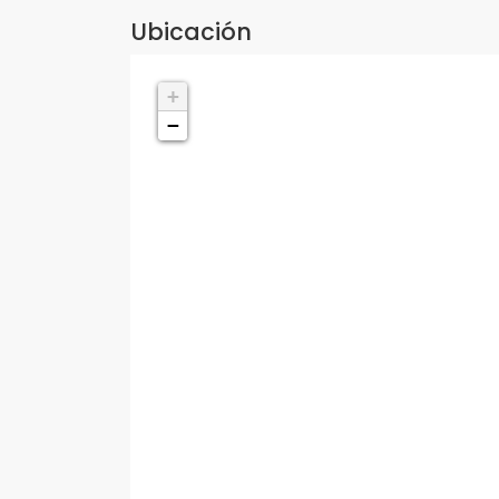
Ubicación
+
−