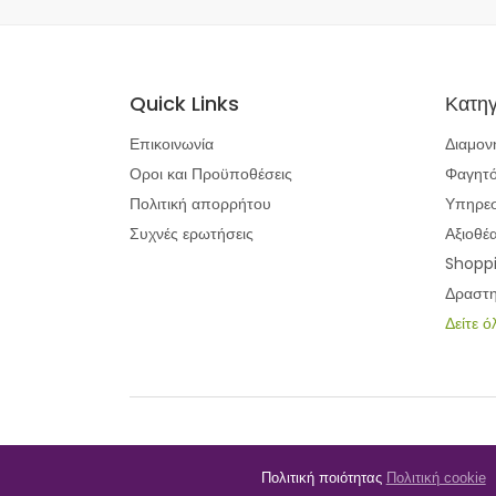
Quick Links
Κατηγ
Επικοινωνία
Διαμον
Οροι και Προϋποθέσεις
Φαγητό
Πολιτική απορρήτου
Υπηρεσ
Συχνές ερωτήσεις
Αξιοθέ
Shopp
Δραστη
Δείτε ό
Πολιτική ποιότητας
Πολιτική cookie