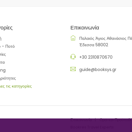
ορίες
Επικοινωνία
ή
Παλαιός Άγιος Αθανάσιος Πέ
Έδεσσα 58002
 - Ποτό
ίες
+30 2310870670
ατα
guide@booksys.gr
ing
ριότητες
λες τις κατηγορίες
Επικοινωνία
Οροι και Προϋποθέ
Bookres Travel Experts